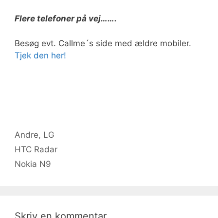
Flere telefoner på vej…….
Besøg evt. Callme´s side med ældre mobiler.
Tjek den her!
Kategorier
Andre
,
LG
HTC Radar
Nokia N9
Skriv en kommentar